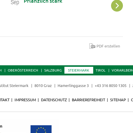
Pflanzlich stark
O
Sep
Sep
&
PDF erstellen
H
OBERÖSTERREICH
SALZBURG
STEIERMARK
TIROL
VORARLBER
stitut Steiermark
8010 Graz
Hamerlinggasse 3
+43 316 8050 1305
TAKT
IMPRESSUM
DATENSCHUTZ
BARRIEREFREIHEIT
SITEMAP