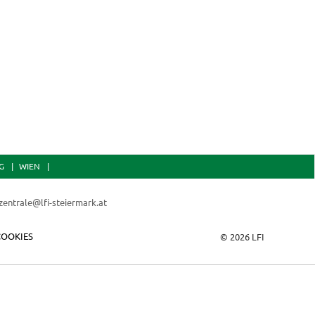
ne-Pot-Gerichte – einfach, schnell
Knödel
Sep
 voller Geschmack
G
WIEN
zentrale@lfi-steiermark.at
COOKIES
© 2026 LFI