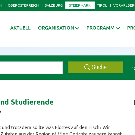
H
OBERÖSTERREICH
SALZBURG
STEIERMARK
TIROL
VORARLBER
AKTUELL
ORGANISATION
PROGRAMM
PR
Suche
46
und Studierende
e
 und trotzdem sollte was Flottes auf den Tisch? Wir
Zutaten aus der Region pfiffige Gerichte zaubern kannst.