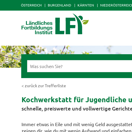
ÖSTERREICH
BURGENLAND
KÄRNTEN
NIEDERÖSTERREIC
< zurück zur Trefferliste
Kochwerkstatt für Jugendliche 
schnelle, preiswerte und vollwertige Gericht
Immer etwas in Eile und mit wenig Geld ausgestattet
zeigen dir, wie du mit wenig Aufwand und einfachen 