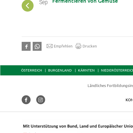
n
Fermentieren von Gemüse
Sep
Empfehlen
Drucken
ÖSTERREICH
BURGENLAND
KÄRNTEN
NIEDERÖSTERREIC
Ländliches Fortbildungsin
KON