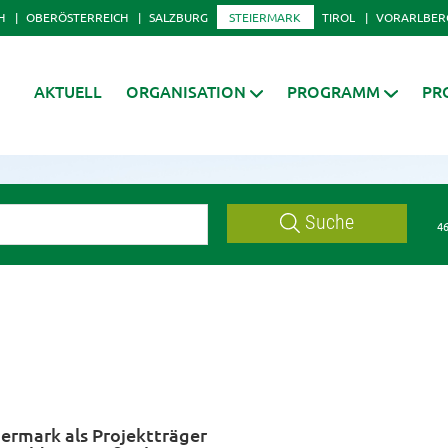
H
OBERÖSTERREICH
SALZBURG
STEIERMARK
TIROL
VORARLBER
AKTUELL
ORGANISATION
PROGRAMM
PR
Suche
46
iermark als Projektträger