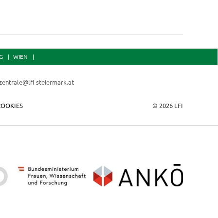
G
WIEN
zentrale@lfi-steiermark.at
COOKIES
© 2026 LFI