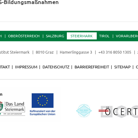
S-Bildungsmaßnahmen
H
OBERÖSTERREICH
SALZBURG
STEIERMARK
TIROL
VORARLBER
stitut Steiermark
8010 Graz
Hamerlinggasse 3
+43 316 8050 1305
TAKT
IMPRESSUM
DATENSCHUTZ
BARRIEREFREIHEIT
SITEMAP