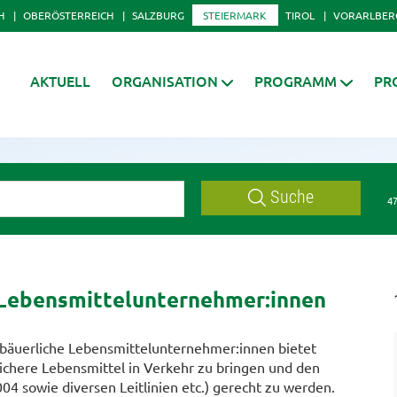
H
OBERÖSTERREICH
SALZBURG
STEIERMARK
TIROL
VORARLBER
AKTUELL
ORGANISATION
PROGRAMM
PR
Suche
47
 Lebensmittelunternehmer:innen
 bäuerliche Lebensmittelunternehmer:innen bietet
ichere Lebensmittel in Verkehr zu bringen und den
 sowie diversen Leitlinien etc.) gerecht zu werden.