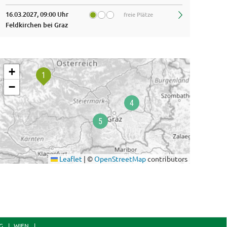
25
uer: 3,5 Einheiten
Dauer: 4 Einheiten
16.03.2027, 09:00 Uhr
freie Plätze
flanzlich stark
One-Pot-Geric
Sep
Feldkirchen bei Graz
& voller Ges
+
−
Leaflet
|
©
OpenStreetMap
contributors
G
WIEN