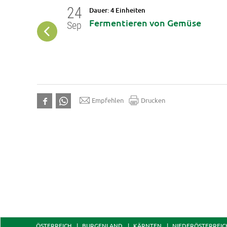
24
Dauer: 4 Einheiten
n
Fermentieren von Gemüse
Sep
Empfehlen
Drucken
ÖSTERREICH
BURGENLAND
KÄRNTEN
NIEDERÖSTERREIC