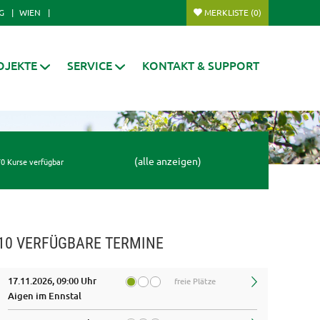
G
WIEN
MERKLISTE
(0)
OJEKTE
SERVICE
KONTAKT & SUPPORT
(alle anzeigen)
0 Kurse verfügbar
10 VERFÜGBARE TERMINE
17.11.2026, 09:00 Uhr
freie Plätze
Aigen im Ennstal