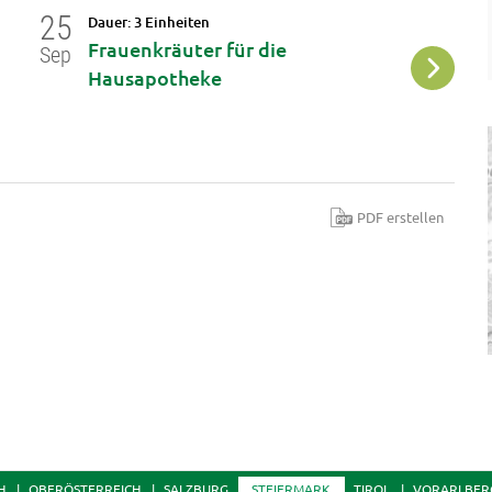
25
25
Dauer: 3 Einheiten
Da
Frauenkräuter für die
P
Sep
Sep
Hausapotheke
.
PDF erstellen
H
OBERÖSTERREICH
SALZBURG
STEIERMARK
TIROL
VORARLBER