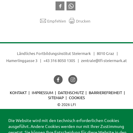
Empfehlen
Drucken
Ländliches Fortbildungsinstitut Steiermark
8010 Graz
Hamerlinggasse 3
+43 316 8050 1305
zentrale@lfi-steiermark.at
KONTAKT
IMPRESSUM
DATENSCHUTZ
BARRIEREFREIHEIT
SITEMAP
COOKIES
© 2026 LFI
Die Website wird mit den technisch erforderlichen Cookies
ausgeführt. Andere Cookies werden nur mit Ihrer Zustimmung
gesetzt. Sie können Ihre Entscheidung für diese Website in den