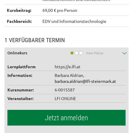
Kursbeitrag:
69,00 € pro Person
Fachbereich:
EDV und Informationstechnologie
1 VERFÜGBARER TERMIN
Onlinekurs
freie Plätze
Lernplattform
https://e.lfi.at
Information:
Barbara Aldrian,
barbara.aldrian@lfi-steiermark.at
Kursnummer:
6-0015587
Veranstalter:
LFI ONLINE
Jetzt anmelden