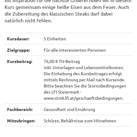
Als Inspiration für die nächste Grillerei holen wir in diesem
Kurs gemeinsam einige heiße Eisen aus dem Feuer. Auch
die Zubereitung des klassischen Steaks darf dabei
natürlich nicht fehlen.
Kursdauer:
5 Einheiten
Zielgruppe:
Für alle interessierten Personen
Kursbeitrag:
76,00 € TN-Beitrag
inkl. Unterlagen und Lebensmittelkosten.
Die Einhebung des Kursbeitrages erfolgt
mittels Rechnung per Mail nach Kursende.
Bitte beachten Sie die Stornobedingungen
des LFI Steiermark -
www.stmk.lfi.at/geschaeftsbedingungen.
Fachbereich:
Gesundheit und Ernährung
Mitzubringen:
Schürze, Behältnisse zum Mitnehmen