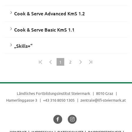
Cook & Serve Advanced KmS 1.2
Cook & Serve Basic KmS 1.1
„Skills+“
1
2
(current)
Ländliches Fortbildungsinstitut Steiermark
8010 Graz
Hamerlinggasse 3
+43 316 8050 1305
zentrale@lfi-steiermark.at