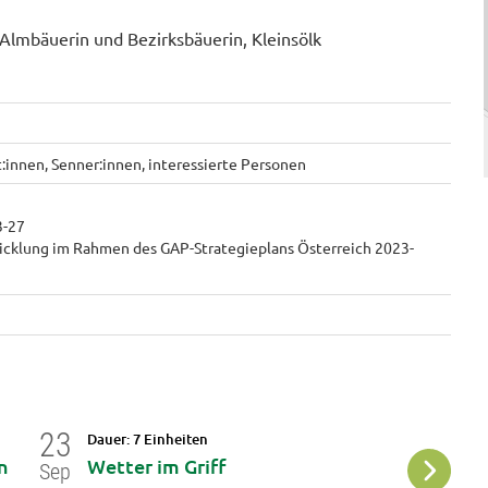
Almbäuerin und Bezirksbäuerin, Kleinsölk
:innen, Senner:innen, interessierte Personen
3-27
icklung im Rahmen des GAP-Strategieplans Österreich 2023-
23
01
Dauer: 7 Einheiten
Da
n
Wetter im Griff
G
Sep
Jun