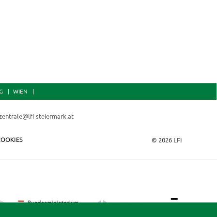
Almbewirtsc
G
WIEN
zentrale@lfi-steiermark.at
COOKIES
© 2026 LFI