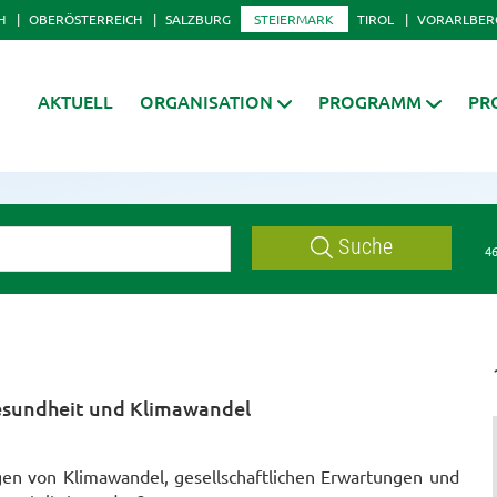
H
OBERÖSTERREICH
SALZBURG
STEIERMARK
TIROL
VORARLBER
AKTUELL
ORGANISATION
PROGRAMM
PR
Suche
46
gesundheit und Klimawandel
en von Klimawandel, gesellschaftlichen Erwartungen und