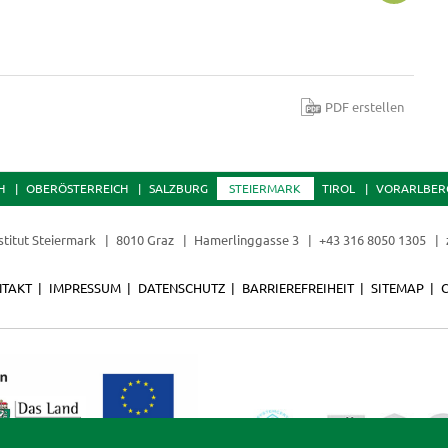
PDF erstellen
H
OBERÖSTERREICH
SALZBURG
STEIERMARK
TIROL
VORARLBER
stitut Steiermark
8010 Graz
Hamerlinggasse 3
+43 316 8050 1305
TAKT
IMPRESSUM
DATENSCHUTZ
BARRIEREFREIHEIT
SITEMAP