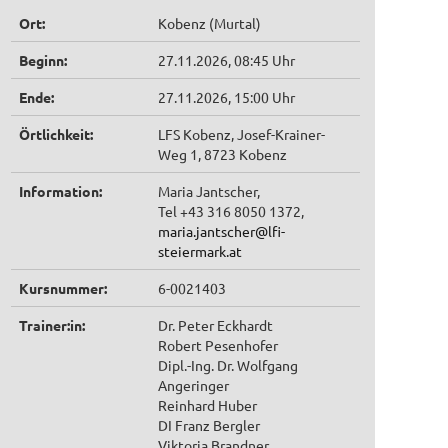
Ort:
Kobenz (Murtal)
Beginn:
27.11.2026, 08:45 Uhr
Ende:
27.11.2026, 15:00 Uhr
Örtlichkeit:
LFS Kobenz, Josef-Krainer-
Weg 1, 8723 Kobenz
Information:
Maria Jantscher,
Tel +43 316 8050 1372,
maria.jantscher@lfi-
steiermark.at
Kursnummer:
6-0021403
Trainer:in:
Dr. Peter Eckhardt
Robert Pesenhofer
Dipl.-Ing. Dr. Wolfgang
Angeringer
Reinhard Huber
DI Franz Bergler
Viktoria Brandner